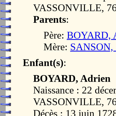
VASSONVILLE, 7
Parents
:
Père:
BOYARD, A
Mère:
SANSON, M
Enfant(s)
:
BOYARD, Adrien
Naissance : 22 déc
VASSONVILLE, 7
Décès : 13 juin 1