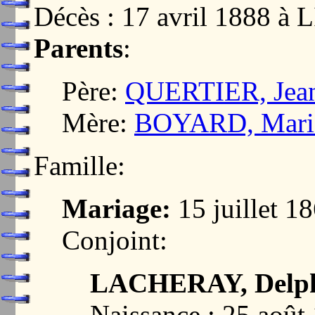
Décès : 17 avril 1888 
Parents
:
Père:
QUERTIER, Jean
Mère:
BOYARD, Marie
Famille:
Mariage:
15 juillet 
Conjoint:
LACHERAY, Delphi
Naissance : 25 aoû