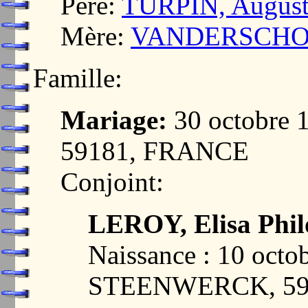
Père:
TURPIN, August
Mère:
VANDERSCHOO
Famille:
Mariage:
30 octobre
59181, FRANCE
Conjoint:
LEROY, Elisa Phi
Naissance : 10 octo
STEENWERCK, 59