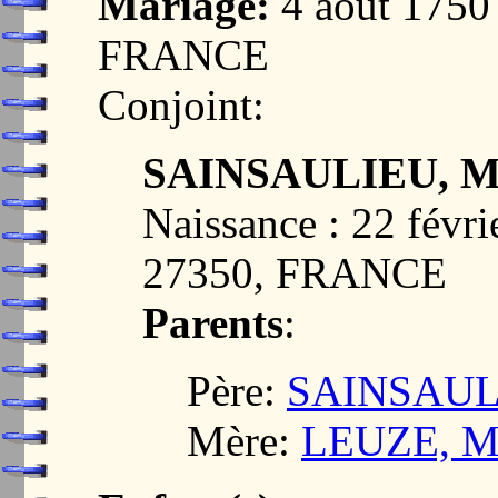
Mariage:
4 août 175
FRANCE
Conjoint:
SAINSAULIEU, Ma
Naissance : 22 fév
27350, FRANCE
Parents
:
Père:
SAINSAULI
Mère:
LEUZE, Ma