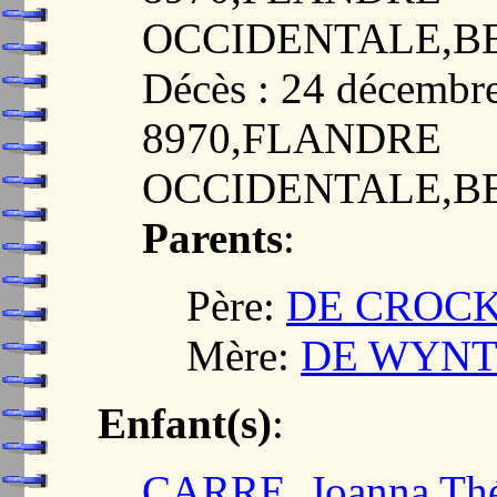
OCCIDENTALE,B
Décès : 24 décemb
8970,FLANDRE
OCCIDENTALE,B
Parents
:
Père:
DE CROCK,
Mère:
DE WYNTE
Enfant(s)
:
CARRE, Joanna Thé