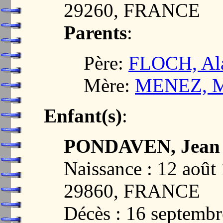
29260, FRANCE
Parents
:
Père:
FLOCH, Al
Mère:
MENEZ, Ma
Enfant(s)
:
PONDAVEN, Jean
Naissance : 12 ao
29860, FRANCE
Décès : 16 septem