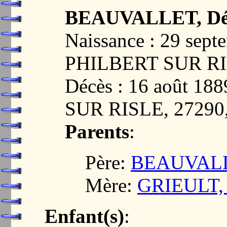
BEAUVALLET, Dés
Naissance : 29 sep
PHILBERT SUR RI
Décès : 16 août 1
SUR RISLE, 2729
Parents
:
Père:
BEAUVALLE
Mère:
GRIEULT, J
Enfant(s)
: