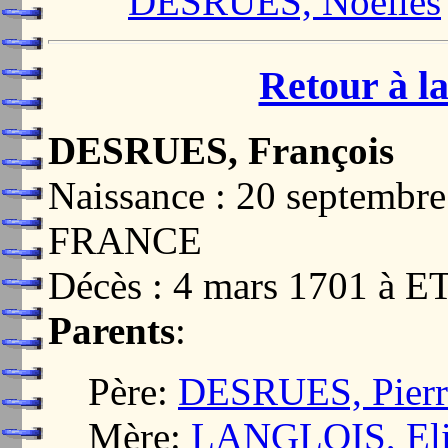
DESRUES, Noëlles
Retour à la
DESRUES, François
Naissance : 20 septemb
FRANCE
Décès : 4 mars 1701 à
Parents
:
Père:
DESRUES, Pierr
Mère:
LANGLOIS, Eli