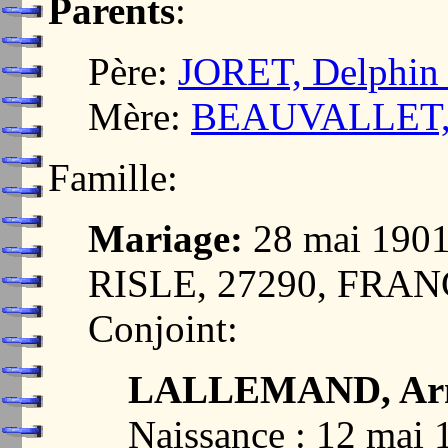
Parents
:
Père:
JORET, Delphin 
Mère:
BEAUVALLET, D
Famille:
Mariage:
28 mai 190
RISLE, 27290, FRA
Conjoint:
LALLEMAND, Arm
Naissance : 12 ma