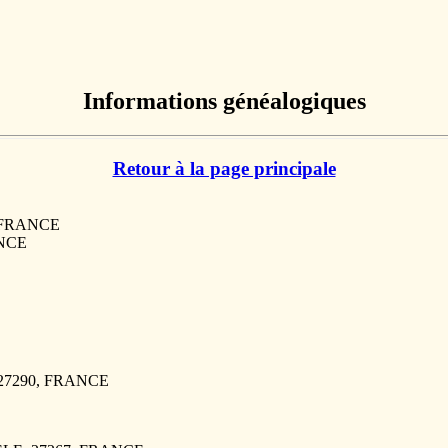
Informations généalogiques
Retour à la page principale
, FRANCE
ANCE
 27290, FRANCE