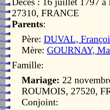
Décès : 16 juillet 17
27310, FRANCE
Parents
:
Père:
DUVAL, Françoi
Mère:
GOURNAY, Mar
Famille:
Mariage:
22 novembr
ROUMOIS, 27520, 
Conjoint: