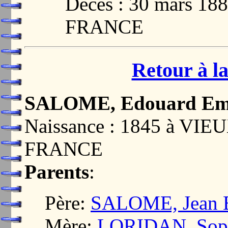
Décès : 30 mars 1
FRANCE
Retour à la
SALOME, Edouard Em
Naissance : 1845 à VI
FRANCE
Parents
:
Père:
SALOME, Jean B
Mère:
LORIDAN, Sophi