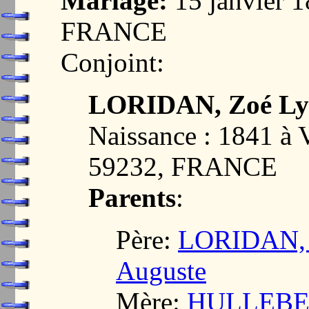
Mariage:
15 janvier 
FRANCE
Conjoint:
LORIDAN, Zoé Ly
Naissance : 1841 
59232, FRANCE
Parents
:
Père:
LORIDAN, P
Auguste
Mère:
HULLEBERT