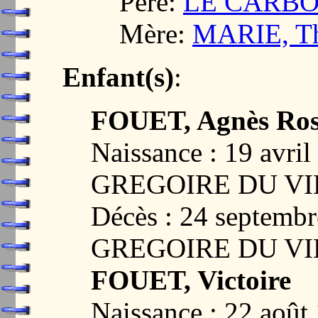
Père:
LE CARBO
Mère:
MARIE, Th
Enfant(s)
:
FOUET, Agnès Ros
Naissance : 19 avri
GREGOIRE DU VI
Décès : 24 septemb
GREGOIRE DU VI
FOUET, Victoire
Naissance : 22 aoû