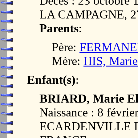
Décès : 23 octob
LA CAMPAGNE, 2
Parents
:
Père:
FERMANEL, 
Mère:
HIS, Marie
Enfant(s)
:
BRIARD, Marie El
Naissance : 8 févrie
ECARDENVILLE L