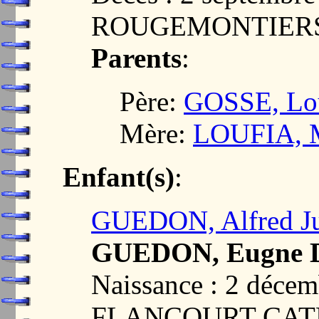
ROUGEMONTIERS,
Parents
:
Père:
GOSSE, Lou
Mère:
LOUFIA, M
Enfant(s)
:
GUEDON, Alfred Ju
GUEDON, Eugne D
Naissance : 2 décem
FLANCOURT CATE