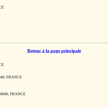
NCE
Retour à la page principale
NCE
940, FRANCE
 76940, FRANCE