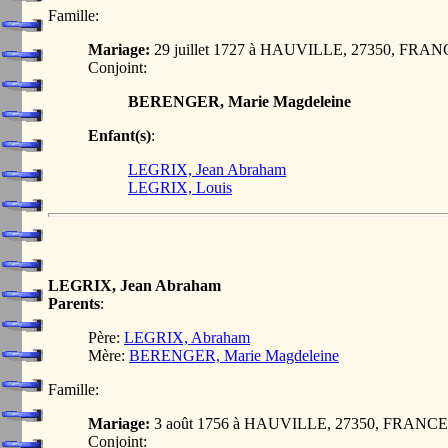
Famille:
Mariage:
29 juillet 1727 à HAUVILLE, 27350, FRA
Conjoint:
BERENGER, Marie Magdeleine
Enfant(s)
:
LEGRIX, Jean Abraham
LEGRIX, Louis
LEGRIX, Jean Abraham
Parents
:
Père:
LEGRIX, Abraham
Mère:
BERENGER, Marie Magdeleine
Famille:
Mariage:
3 août 1756 à HAUVILLE, 27350, FRANCE
Conjoint: