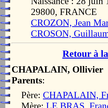
Naissance : 28 jui
29800, FRANCE
CROZON, Jean Mar
CROSON, Guillau
Retour à la
CHAPALAIN, Ollivier
Parents
:
Père:
CHAPALAIN, Fr
Mère:
LE BRAS, Fran