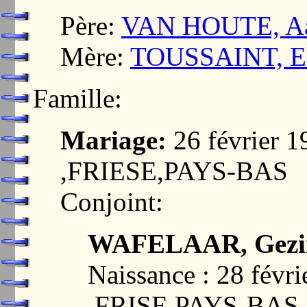
Père:
VAN HOUTE, Aa
Mère:
TOUSSAINT, El
Famille:
Mariage:
26 février
,FRIESE,PAYS-BAS
Conjoint:
WAFELAAR, Gezin
Naissance : 28 fév
,FRISE,PAYS-BAS