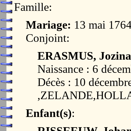
Famille:
Mariage:
13 mai 176
Conjoint:
ERASMUS, Jozin
Naissance : 6 déce
Décès : 10 décemb
,ZELANDE,HOLL
Enfant(s)
:
RISSEEUW, Johan