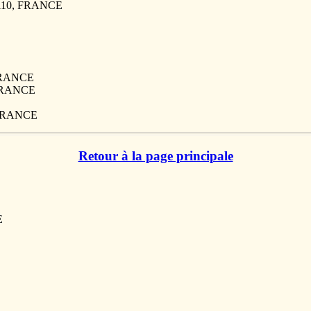
7110, FRANCE
 FRANCE
 FRANCE
, FRANCE
Retour à la page principale
E