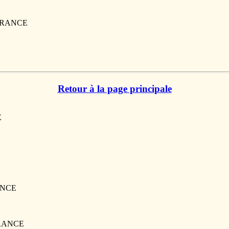
, FRANCE
Retour à la page principale
E
ANCE
 FRANCE