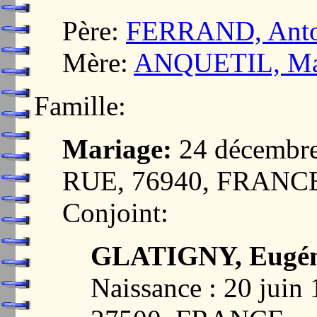
Père:
FERRAND, Antoi
Mère:
ANQUETIL, Mar
Famille:
Mariage:
24 décembr
RUE, 76940, FRANC
Conjoint:
GLATIGNY, Eugéni
Naissance : 20 ju