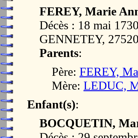
FEREY, Marie An
Décès : 18 mai 17
GENNETEY, 2752
Parents
:
Père:
FEREY, Mar
Mère:
LEDUC, Ma
Enfant(s)
:
BOCQUETIN, Mar
Décès : 29 septem