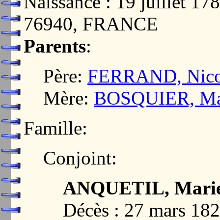
Naissance : 19 juillet
76940, FRANCE
Parents
:
Père:
FERRAND, Nico
Mère:
BOSQUIER, Mar
Famille:
Conjoint:
ANQUETIL, Marie
Décès : 27 mars 1