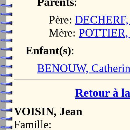
Parents
:
Père:
DECHERF, 
Mère:
POTTIER, 
Enfant(s)
:
BENOUW, Catherine
Retour à la
VOISIN, Jean
Famille: