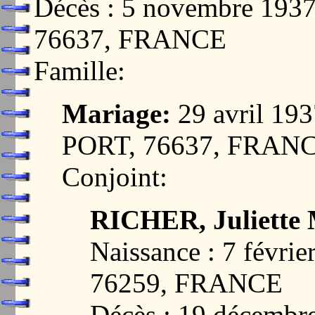
Décès : 5 novembre 19
76637, FRANCE
Famille:
Mariage:
29 avril 1
PORT, 76637, FRAN
Conjoint:
RICHER, Juliette 
Naissance : 7 févr
76259, FRANCE
Décès : 19 décemb