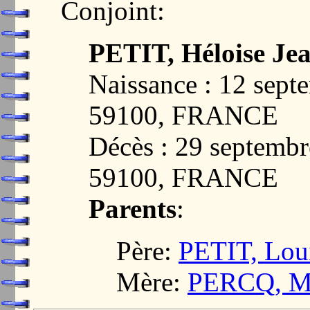
Conjoint:
PETIT, Héloise Je
Naissance : 12 se
59100, FRANCE
Décès : 29 septem
59100, FRANCE
Parents
:
Père:
PETIT, Lou
Mère:
PERCQ, Ma