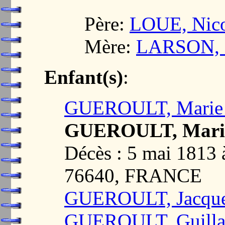
Père:
LOUE, Nico
Mère:
LARSON, E
Enfant(s)
:
GUEROULT, Marie
GUEROULT, Marie 
Décès : 5 mai 18
76640, FRANCE
GUEROULT, Jacques
GUEROULT, Guilla