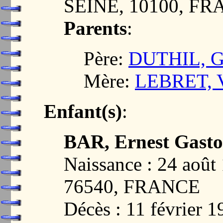
SEINE, 10100, F
Parents
:
Père:
DUTHIL, Gu
Mère:
LEBRET, Vi
Enfant(s)
:
BAR, Ernest Gast
Naissance : 24 aoû
76540, FRANCE
Décès : 11 février