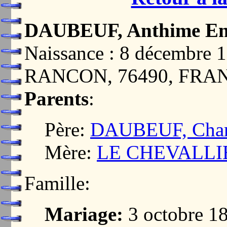
DAUBEUF, Anthime E
Naissance : 8 décembr
RANCON, 76490, FRA
Parents
:
Père:
DAUBEUF, Charl
Mère:
LE CHEVALLIE
Famille:
Mariage:
3 octobre 