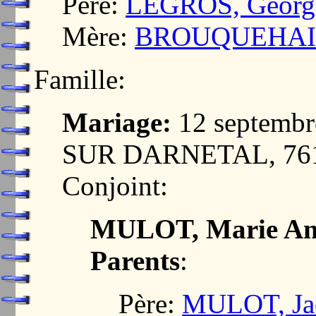
Père:
LEGROS, Georg
Mère:
BROUQUEHAIS,
Famille:
Mariage:
12 septemb
SUR DARNETAL, 76
Conjoint:
MULOT, Marie A
Parents
:
Père:
MULOT, Ja