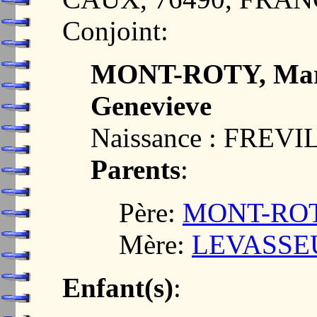
Conjoint:
MONT-ROTY, Mari
Genevieve
Naissance : FREV
Parents
:
Père:
MONT-ROTY
Mère:
LEVASSEUR
Enfant(s)
: