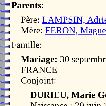
Parents
:
Père:
LAMPSIN, Adrie
Mère:
FERON, Maguel
Famille:
Mariage:
30 septembr
FRANCE
Conjoint:
DURIEU, Marie Ge
Naissance : 29 ju