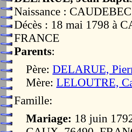
Naissance : CAUDEBE
Décès : 18 mai 1798 
FRANCE
Parents
:
Père:
DELARUE, Pier
Mère:
LELOUTRE, Cat
Famille:
Mariage:
18 juin 17
CAUX, 76490, FRA