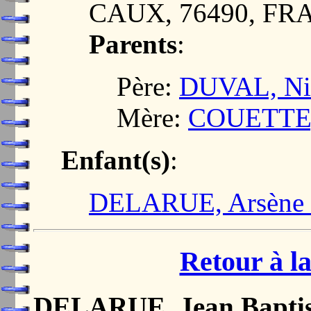
CAUX, 76490, FR
Parents
:
Père:
DUVAL, Ni
Mère:
COUETTE,
Enfant(s)
:
DELARUE, Arsène 
Retour à la
DELARUE, Jean Baptist