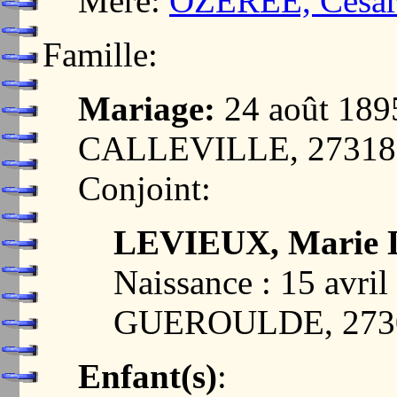
Mère:
OZEREE, César
Famille:
Mariage:
24 août 18
CALLEVILLE, 2731
Conjoint:
LEVIEUX, Marie Lo
Naissance : 15 avri
GUEROULDE, 273
Enfant(s)
: