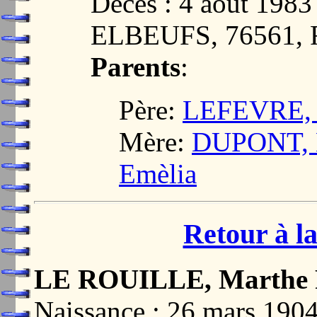
Décès : 4 août 19
ELBEUFS, 76561,
Parents
:
Père:
LEFEVRE, A
Mère:
DUPONT, L
Emèlia
Retour à la
LE ROUILLE, Marthe 
Naissance : 26 mars 1