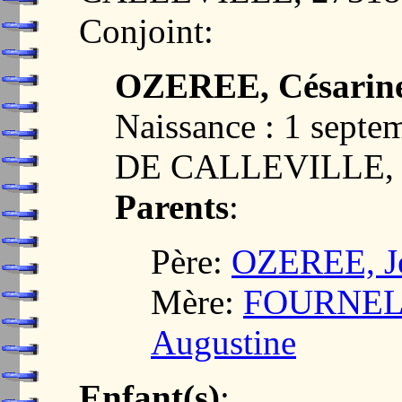
Conjoint:
OZEREE, Césarine
Naissance : 1 sept
DE CALLEVILLE, 
Parents
:
Père:
OZEREE, Je
Mère:
FOURNEL,
Augustine
Enfant(s)
: