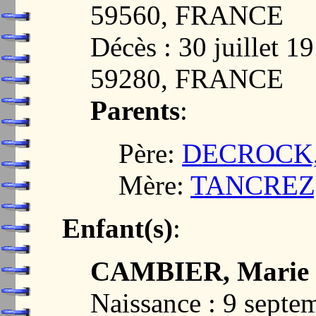
59560, FRANCE
Décès : 30 juille
59280, FRANCE
Parents
:
Père:
DECROCK, J
Mère:
TANCREZ, 
Enfant(s)
:
CAMBIER, Marie S
Naissance : 9 septe