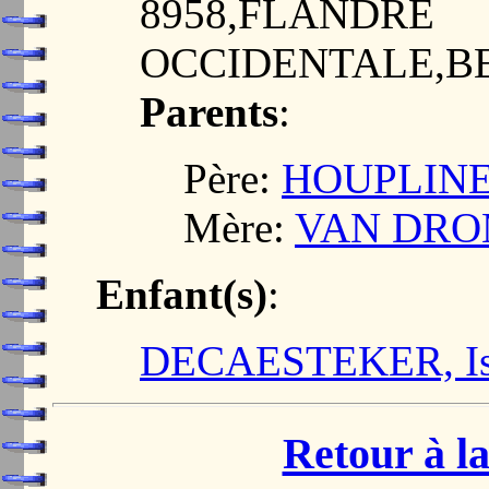
8958,FLANDRE
OCCIDENTALE,B
Parents
:
Père:
HOUPLINES,
Mère:
VAN DROM
Enfant(s)
:
DECAESTEKER, Isab
Retour à la