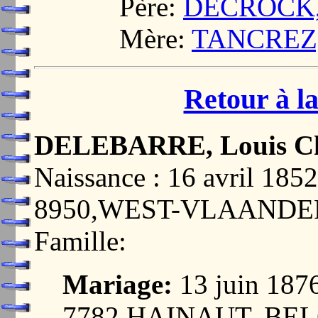
Père:
DECROCK, J
Mère:
TANCREZ, 
Retour à la
DELEBARRE, Louis Ch
Naissance : 16 avril 1
8950,WEST-VLAANDE
Famille:
Mariage:
13 juin 18
7782,HAINAUT, BE