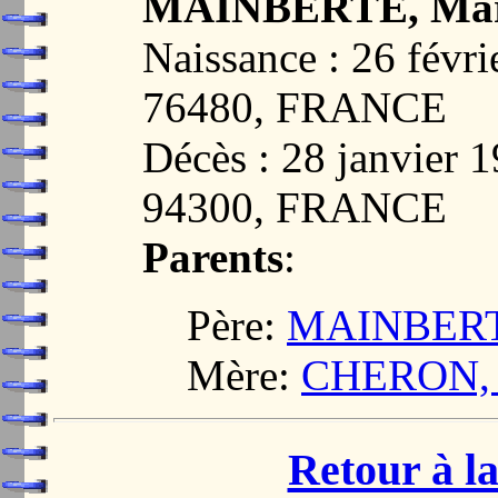
MAINBERTE, Mar
Naissance : 26 fév
76480, FRANCE
Décès : 28 janvie
94300, FRANCE
Parents
:
Père:
MAINBERTE
Mère:
CHERON, J
Retour à la