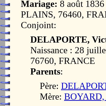
Mariage:
8 août 183
PLAINS, 76460, FR
Conjoint:
DELAPORTE, Victo
Naissance : 28 juil
76760, FRANCE
Parents
:
Père:
DELAPORTE,
Mère:
BOYARD, Ma