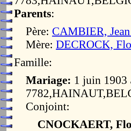
7783,HAINAUT,BELG
Parents
:
Père:
CAMBIER, Jean 
Mère:
DECROCK, Flor
Famille:
Mariage:
1 juin 190
7782,HAINAUT,BEL
Conjoint:
CNOCKAERT, Flor