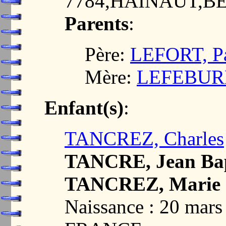
7784,HAINAUT,B
Parents
:
Père:
LEFORT, P
Mère:
LEFEBURE,
Enfant(s)
:
TANCREZ, Charles
TANCRE, Jean Bap
TANCREZ, Marie 
Naissance : 20 mar