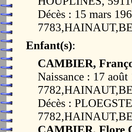
HOUPLINES, 5911
Décès : 15 mars 19
7783,HAINAUT,B
Enfant(s)
:
CAMBIER, Franço
Naissance : 17 ao
7782,HAINAUT,B
Décès : PLOEGSTE
7782,HAINAUT,B
CAMBIER, Flore C