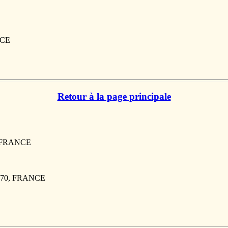
NCE
Retour à la page principale
, FRANCE
6170, FRANCE