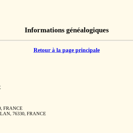
Informations généalogiques
Retour à la page principale
E
170, FRANCE
TELAN, 76330, FRANCE