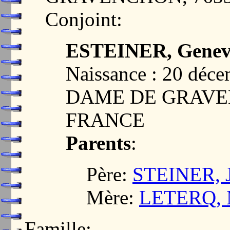
Conjoint:
ESTEINER, Genevi
Naissance : 20 dé
DAME DE GRAVEN
FRANCE
Parents
:
Père:
STEINER, J
Mère:
LETERQ, M
Famille: