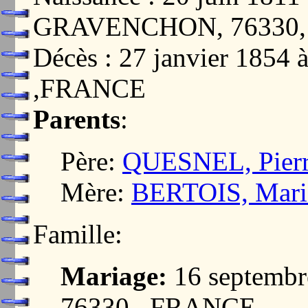
GRAVENCHON, 76330
Décès : 27 janvier 185
,FRANCE
Parents
:
Père:
QUESNEL, Pier
Mère:
BERTOIS, Mari
Famille:
Mariage:
16 septemb
76330, ,FRANCE