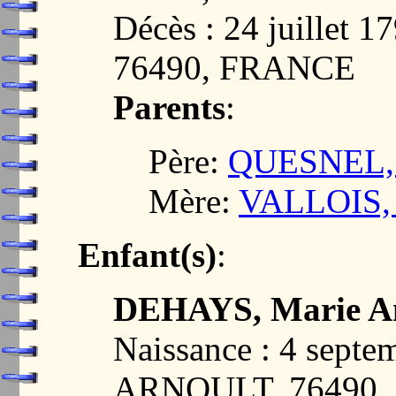
Décès : 24 juillet
76490, FRANCE
Parents
:
Père:
QUESNEL, 
Mère:
VALLOIS, 
Enfant(s)
:
DEHAYS, Marie An
Naissance : 4 sept
ARNOULT, 76490