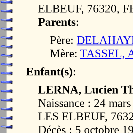
ELBEUF, 76320, 
Parents
:
Père:
DELAHAYE,
Mère:
TASSEL, Au
Enfant(s)
:
LERNA, Lucien Th
Naissance : 24 ma
LES ELBEUF, 763
Décès : 5 octobre