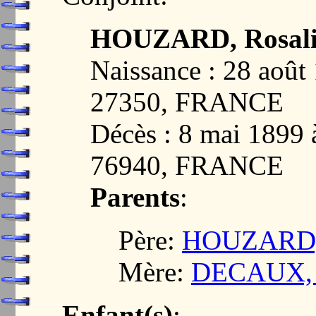
HOUZARD, Rosali
Naissance : 28 aoû
27350, FRANCE
Décès : 8 mai 18
76940, FRANCE
Parents
:
Père:
HOUZARD, 
Mère:
DECAUX, R
Enfant(s)
: