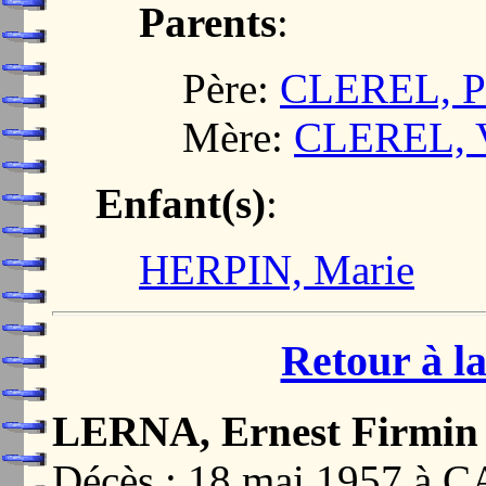
Parents
:
Père:
CLEREL, Pi
Mère:
CLEREL, V
Enfant(s)
:
HERPIN, Marie
Retour à la
LERNA, Ernest Firmin
Décès : 18 mai 1957 