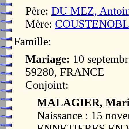
Père:
DU MEZ, Antoin
Mère:
COUSTENOBLE,
Famille:
Mariage:
10 septemb
59280, FRANCE
Conjoint:
MALAGIER, Marie
Naissance : 15 nov
ENNETIERES EN W