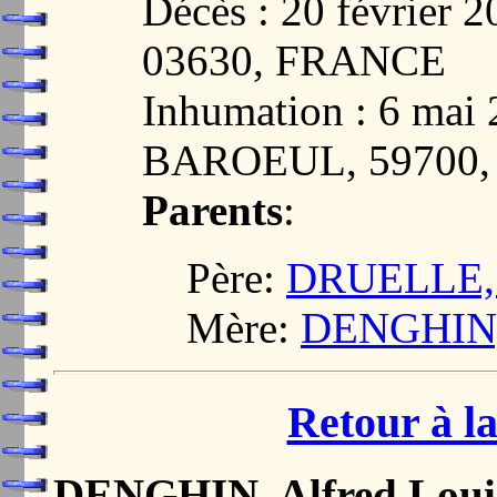
Décès : 20 février
03630, FRANCE
Inhumation : 6 ma
BAROEUL, 59700
Parents
:
Père:
DRUELLE, 
Mère:
DENGHIN, 
Retour à la
DENGHIN, Alfred Louis