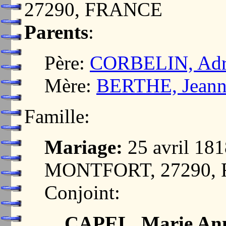
27290, FRANCE
Parents
:
Père:
CORBELIN, Adri
Mère:
BERTHE, Jeanne
Famille:
Mariage:
25 avril 1
MONTFORT, 27290,
Conjoint:
CAPEL, Marie Ann