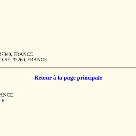
, 27340, FRANCE
 OISE, 95260, FRANCE
Retour à la page principale
FRANCE
CE