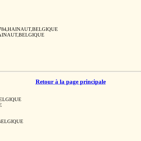
, 7784,HAINAUT,BELGIQUE
4,HAINAUT,BELGIQUE
Retour à la page principale
,BELGIQUE
E
,BELGIQUE