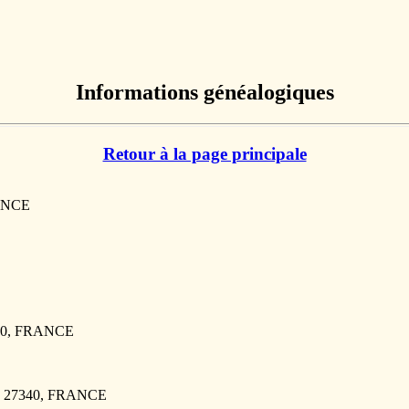
Informations généalogiques
Retour à la page principale
RANCE
340, FRANCE
E, 27340, FRANCE