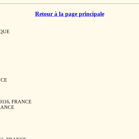
Retour à la page principale
IQUE
NCE
 59116, FRANCE
 FRANCE