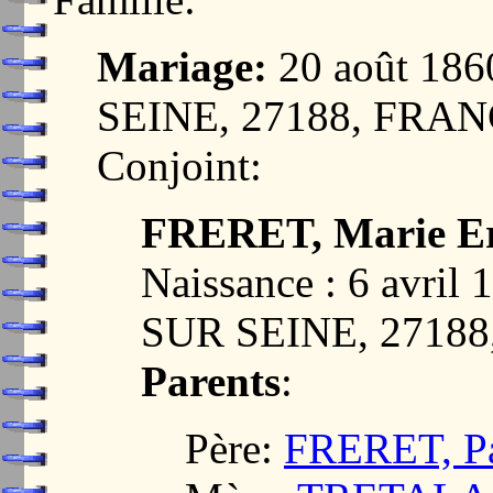
Mariage:
20 août 18
SEINE, 27188, FRA
Conjoint:
FRERET, Marie Er
Naissance : 6 avr
SUR SEINE, 2718
Parents
:
Père:
FRERET, Pa