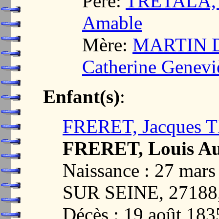
Père:
TRETALA, L
Amable
Mère:
MARTIN D
Catherine Genevi
Enfant(s)
:
FRERET, Jacques T
FRERET, Louis Au
Naissance : 27 ma
SUR SEINE, 2718
Décès : 19 août 