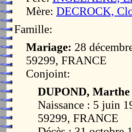
Mère:
DECROCK, Clot
Famille:
Mariage:
28 décembr
59299, FRANCE
Conjoint:
DUPOND, Marthe
Naissance : 5 jui
59299, FRANCE
Décès : 31 octobr