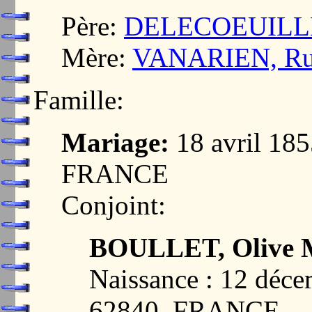
Père:
DELECOEUILLERI
Mère:
VANARIEN, Ruf
Famille:
Mariage:
18 avril 18
FRANCE
Conjoint:
BOULLET, Olive Ma
Naissance : 12 dé
62840, FRANCE