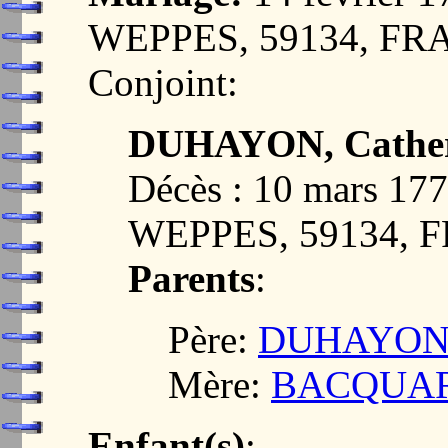
WEPPES, 59134, F
Conjoint:
DUHAYON, Cather
Décès : 10 mars 1
WEPPES, 59134, 
Parents
:
Père:
DUHAYON, 
Mère:
BACQUART,
Enfant(s)
: