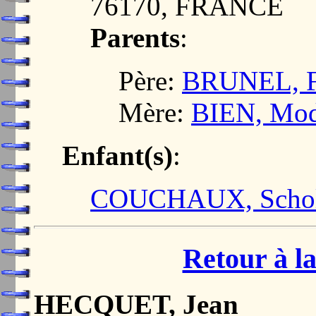
76170, FRANCE
Parents
:
Père:
BRUNEL, Fr
Mère:
BIEN, Mod
Enfant(s)
:
COUCHAUX, Schol
Retour à la
HECQUET, Jean