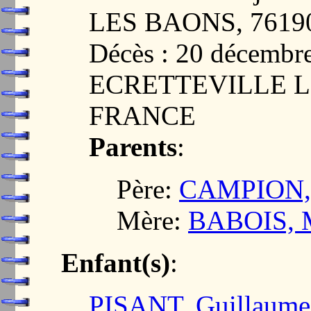
LES BAONS, 7619
Décès : 20 décembr
ECRETTEVILLE LE
FRANCE
Parents
:
Père:
CAMPION, 
Mère:
BABOIS, M
Enfant(s)
:
PISANT, Guillaume 