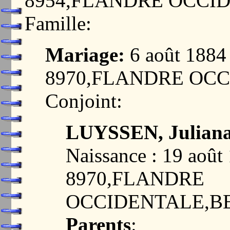
8954,FLANDRE OCCI
Famille:
Mariage:
6 août 188
8970,FLANDRE OC
Conjoint:
LUYSSEN, Juliana
Naissance : 19 ao
8970,FLANDRE
OCCIDENTALE,B
Parents
: