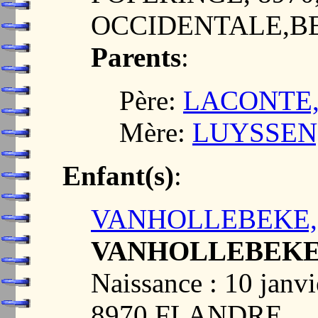
OCCIDENTALE,B
Parents
:
Père:
LACONTE, F
Mère:
LUYSSEN, 
Enfant(s)
:
VANHOLLEBEKE, 
VANHOLLEBEKE,
Naissance : 10 jan
8970,FLANDRE