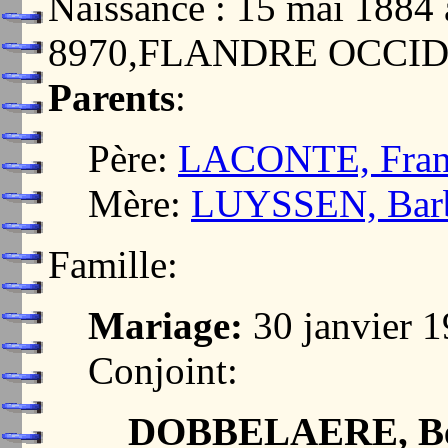
Naissance : 15 mai 188
8970,FLANDRE OCCI
Parents
:
Père:
LACONTE, Franc
Mère:
LUYSSEN, Barb
Famille:
Mariage:
30 janvier
Conjoint:
DOBBELAERE, Be