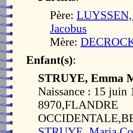
Père:
LUYSSEN, E
Jacobus
Mère:
DECROCK,
Enfant(s)
:
STRUYE, Emma M
Naissance : 15 jui
8970,FLANDRE
OCCIDENTALE,B
STRUYE, Maria Cor