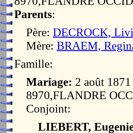
8970,FLANDRE OCCI
Parents
:
Père:
DECROCK, Livin
Mère:
BRAEM, Regina
Famille:
Mariage:
2 août 187
8970,FLANDRE OC
Conjoint:
LIEBERT, Eugenie