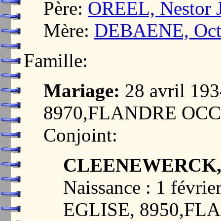
Père:
OREEL, Nestor 
Mère:
DEBAENE, Octav
Famille:
Mariage:
28 avril 19
8970,FLANDRE OC
Conjoint:
CLEENEWERCK, 
Naissance : 1 févr
EGLISE, 8950,FL