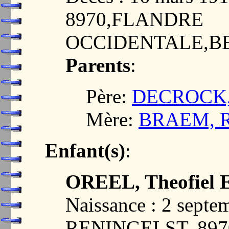
8970,FLANDRE
OCCIDENTALE,B
Parents
:
Père:
DECROCK, L
Mère:
BRAEM, Re
Enfant(s)
:
OREEL, Theofiel 
Naissance : 2 septe
RENINGELST, 89