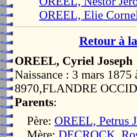
OREEL, Nestor Jer
OREEL, Elie Cornel
Retour à la
OREEL, Cyriel Joseph
Naissance : 3 mars 187
8970,FLANDRE OCCI
Parents
:
Père:
OREEL, Petrus J
Mère:
DECROCK, Rosa