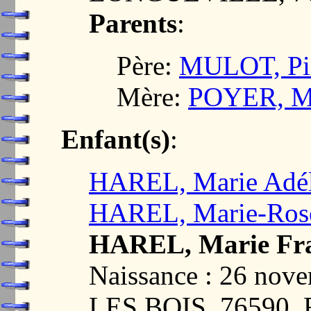
Parents
:
Père:
MULOT, Pi
Mère:
POYER, Ma
Enfant(s)
:
HAREL, Marie Adéla
HAREL, Marie-Rose
HAREL, Marie Fra
Naissance : 26 no
LES BOIS, 76590