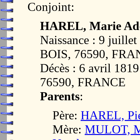
Conjoint:
HAREL, Marie Adél
Naissance : 9 juill
BOIS, 76590, FR
Décès : 6 avril 18
76590, FRANCE
Parents
:
Père:
HAREL, Pie
Mère:
MULOT, Ma