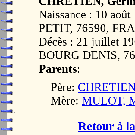
CHRETIEN, Germai
Naissance : 10 aoû
PETIT, 76590, FR
Décès : 21 juillet
BOURG DENIS, 7
Parents
:
Père:
CHRETIEN,
Mère:
MULOT, M
Retour à la