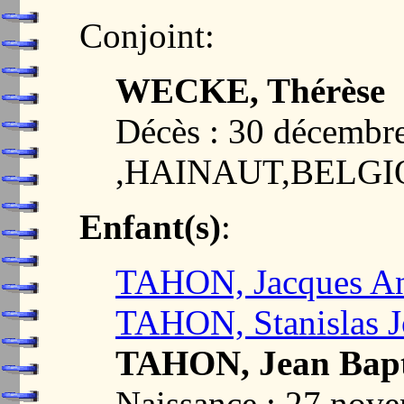
Conjoint:
WECKE, Thérèse
Décès : 30 décem
,HAINAUT,BELG
Enfant(s)
:
TAHON, Jacques An
TAHON, Stanislas 
TAHON, Jean Bapt
Naissance : 27 nov