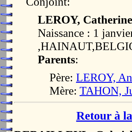
Conjoint:
LEROY, Catherine
Naissance : 1 jan
,HAINAUT,BELG
Parents
:
Père:
LEROY, And
Mère:
TAHON, Jul
Retour à la