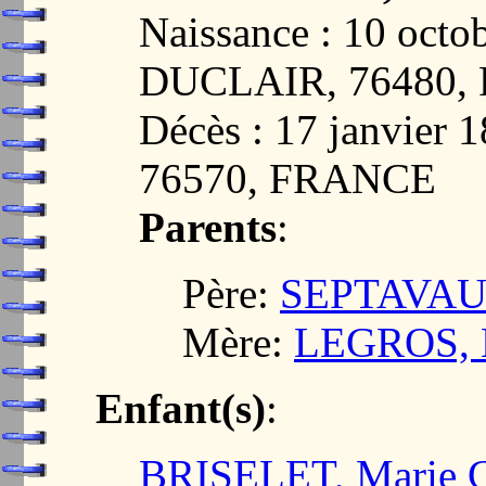
Naissance : 10 oct
DUCLAIR, 76480,
Décès : 17 janvie
76570, FRANCE
Parents
:
Père:
SEPTAVAUX
Mère:
LEGROS, 
Enfant(s)
:
BRISELET, Marie C