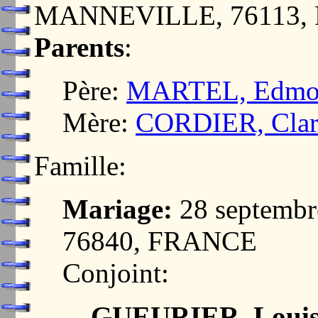
MANNEVILLE, 76113,
Parents
:
Père:
MARTEL, Edmon
Mère:
CORDIER, Clari
Famille:
Mariage:
28 septemb
76840, FRANCE
Conjoint:
GUEURIER, Louise