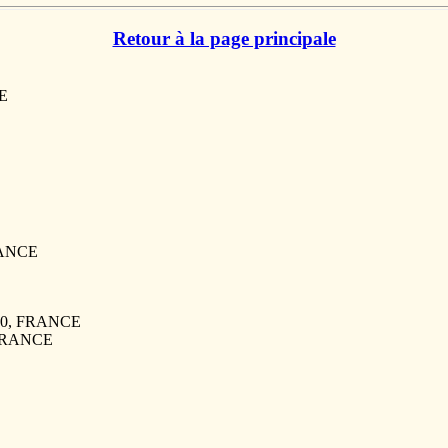
Retour à la page principale
CE
RANCE
640, FRANCE
 FRANCE