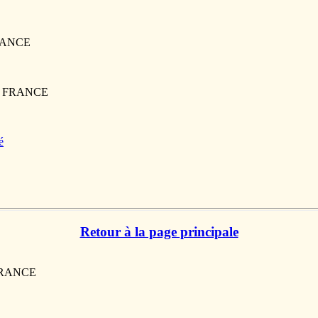
FRANCE
0, FRANCE
é
Retour à la page principale
 FRANCE