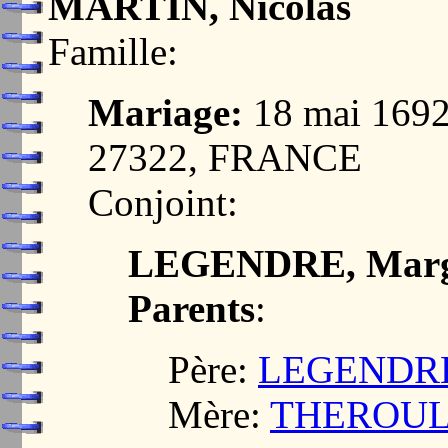
MARTIN, Nicolas
Famille:
Mariage:
18 mai 16
27322, FRANCE
Conjoint:
LEGENDRE, Marg
Parents
:
Père:
LEGENDRE,
Mère:
THEROULD