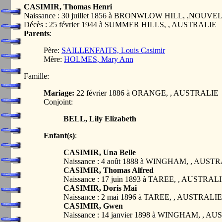
CASIMIR, Thomas Henri
Naissance : 30 juillet 1856 à BRONWLOW HILL, ,NO
Décès : 25 février 1944 à SUMMER HILLS, , AUSTRALIE
Parents
:
Père:
SAILLENFAITS, Louis Casimir
Mère:
HOLMES, Mary Ann
Famille:
Mariage:
22 février 1886 à ORANGE, , AUSTRALIE
Conjoint:
BELL, Lily Elizabeth
Enfant(s)
:
CASIMIR, Una Belle
Naissance : 4 août 1888 à WINGHAM, , AUST
CASIMIR, Thomas Alfred
Naissance : 17 juin 1893 à TAREE, , AUSTRAL
CASIMIR, Doris Mai
Naissance : 2 mai 1896 à TAREE, , AUSTRALIE
CASIMIR, Gwen
Naissance : 14 janvier 1898 à WINGHAM, , A