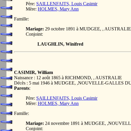
Père:
SAILLENFAITS, Louis Casimir
Mère:
HOLMES, Mary Ann
Famille:
Mariage:
29 octobre 1891 à MUDGEE, , AUSTRALIE
Conjoint:
LAUGHLIN, Winifred
CASIMIR, William
Naissance : 12 août 1865 à RICHMOND, , AUSTRALIE
Décès : 5 mai 1946 à MUDGEE, ,NOUVELLE-GALLES 
Parents
:
Père:
SAILLENFAITS, Louis Casimir
Mère:
HOLMES, Mary Ann
Famille:
Mariage:
24 novembre 1891 à MUDGEE, ,NOUVE
Conjoint: