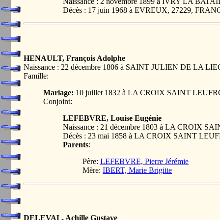
Naissance : 2 novembre 1899 à IVRY LA BAT
Décès : 17 juin 1968 à EVREUX, 27229, FRAN
HENAULT, François Adolphe
Naissance : 22 décembre 1806 à SAINT JULIEN DE LA L
Famille:
Mariage:
10 juillet 1832 à LA CROIX SAINT LEUF
Conjoint:
LEFEBVRE, Louise Eugénie
Naissance : 21 décembre 1803 à LA CROIX 
Décès : 23 mai 1858 à LA CROIX SAINT LEU
Parents
:
Père:
LEFEBVRE, Pierre Jérémie
Mère:
IBERT, Marie Brigitte
DELEVAL, Achille Gustave