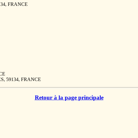
9134, FRANCE
NCE
PES, 59134, FRANCE
Retour à la page principale