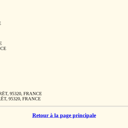
E
E
ANCE
FORËT, 95320, FRANCE
ORËT, 95320, FRANCE
Retour à la page principale