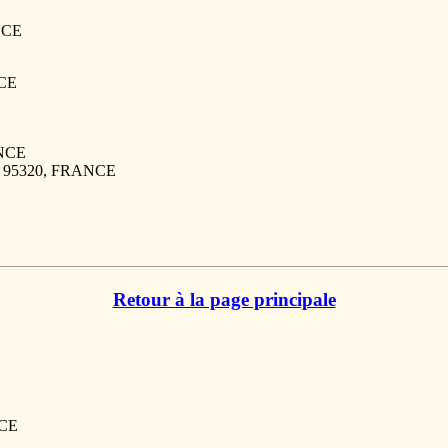
NCE
NCE
ANCE
T, 95320, FRANCE
Retour à la page principale
NCE