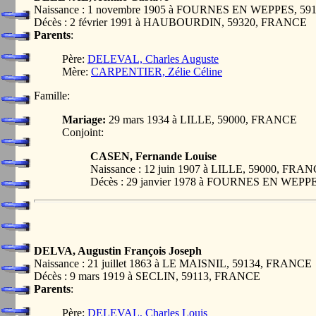
Naissance : 1 novembre 1905 à FOURNES EN WEPPES, 5
Décès : 2 février 1991 à HAUBOURDIN, 59320, FRANCE
Parents
:
Père:
DELEVAL, Charles Auguste
Mère:
CARPENTIER, Zélie Céline
Famille:
Mariage:
29 mars 1934 à LILLE, 59000, FRANCE
Conjoint:
CASEN, Fernande Louise
Naissance : 12 juin 1907 à LILLE, 59000, FRA
Décès : 29 janvier 1978 à FOURNES EN WEP
DELVA, Augustin François Joseph
Naissance : 21 juillet 1863 à LE MAISNIL, 59134, FRANCE
Décès : 9 mars 1919 à SECLIN, 59113, FRANCE
Parents
:
Père:
DELEVAL, Charles Louis