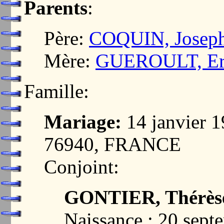
Parents
:
Père:
COQUIN, Joseph
Mère:
GUEROULT, Erne
Famille:
Mariage:
14 janvier
76940, FRANCE
Conjoint:
GONTIER, Thérèse
Naissance : 20 sep