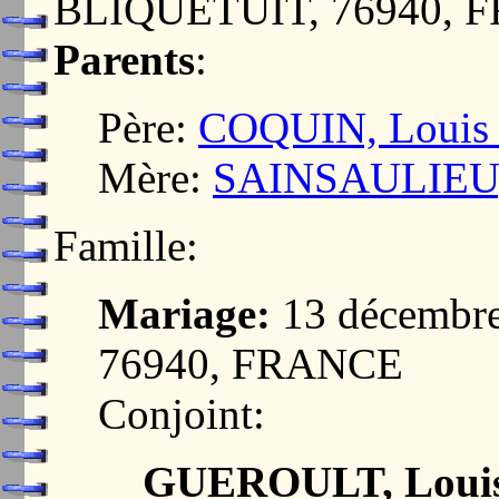
BLIQUETUIT, 76940, 
Parents
:
Père:
COQUIN, Louis 
Mère:
SAINSAULIEU, 
Famille:
Mariage:
13 décembr
76940, FRANCE
Conjoint:
GUEROULT, Louise