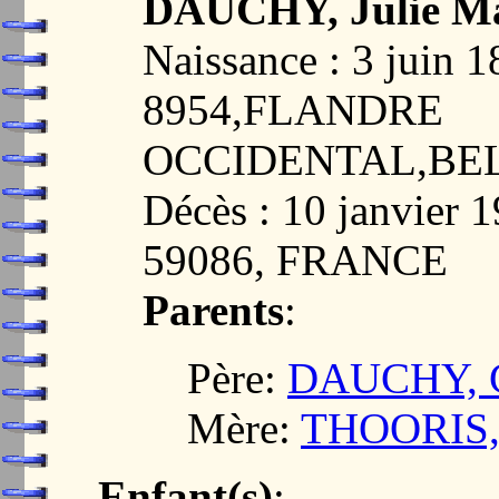
DAUCHY, Julie Ma
Naissance : 3 jui
8954,FLANDRE
OCCIDENTAL,BE
Décès : 10 janvie
59086, FRANCE
Parents
:
Père:
DAUCHY, Ca
Mère:
THOORIS, 
Enfant(s)
: