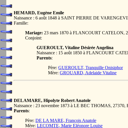
HEMARD, Eugène Emile
Naissance : 6 août 1848 à SAINT PIERRE DE VARENGEV
Famille:
Mariage:
23 mars 1870 à FLANCOURT CATELON, 
Conjoint:
GUEROULT, Vitaline Désirée Angelina
Naissance : 15 août 1850 à FLANCOURT CAT
Parents
:
Père:
GUEROULT, Tranquille Onisiphor
Mère:
GROUARD, Adelaide Vitaline
DELAMARE, Hipolyte Robert Anatole
Naissance : 23 novembre 1873 à LE BEC THOMAS, 27370
Parents
:
Père:
DE LA MARE, François Anatole
Mère:
LECOMTE, Marie Eléonore Louise