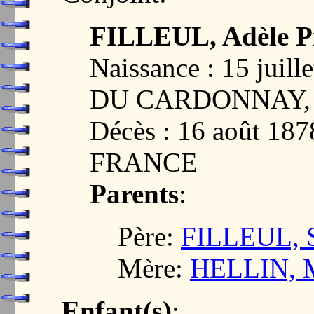
FILLEUL, Adèle P
Naissance : 15 jui
DU CARDONNAY, 
Décès : 16 août 1
FRANCE
Parents
:
Père:
FILLEUL, S
Mère:
HELLIN, M
Enfant(s)
: