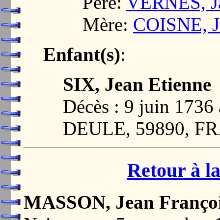
Père:
VERNES, J
Mère:
COISNE, J
Enfant(s)
:
SIX, Jean Etienne
Décès : 9 juin 17
DEULE, 59890, F
Retour à la
MASSON, Jean Franço