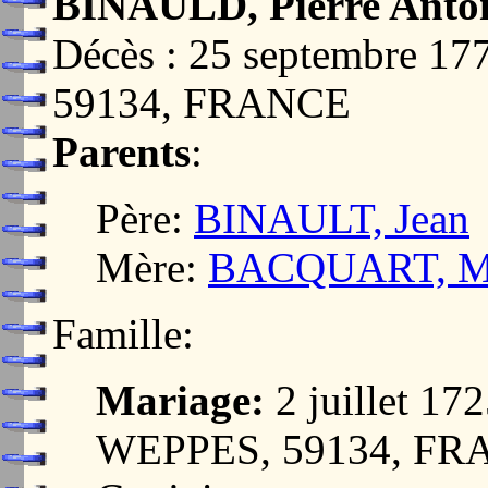
BINAULD, Pierre Anto
Décès : 25 septembre 
59134, FRANCE
Parents
:
Père:
BINAULT, Jean
Mère:
BACQUART, Mar
Famille:
Mariage:
2 juillet 1
WEPPES, 59134, F