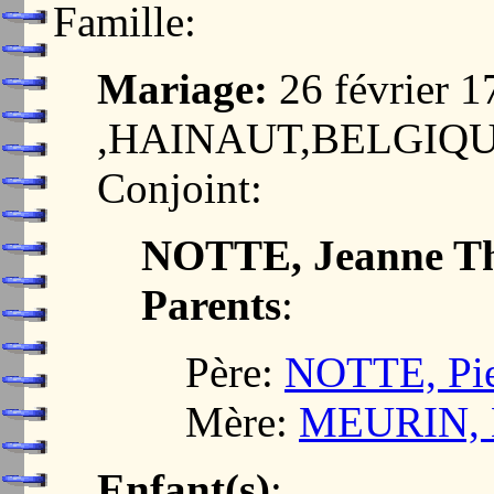
Famille:
Mariage:
26 février
,HAINAUT,BELGIQ
Conjoint:
NOTTE, Jeanne Th
Parents
:
Père:
NOTTE, Pie
Mère:
MEURIN, M
Enfant(s)
: