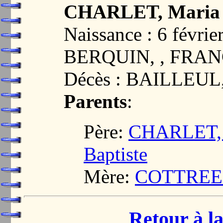
CHARLET, Maria 
Naissance : 6 févri
BERQUIN, , FRA
Décès : BAILLEUL
Parents
:
Père:
CHARLET, J
Baptiste
Mère:
COTTREEL
Retour à la