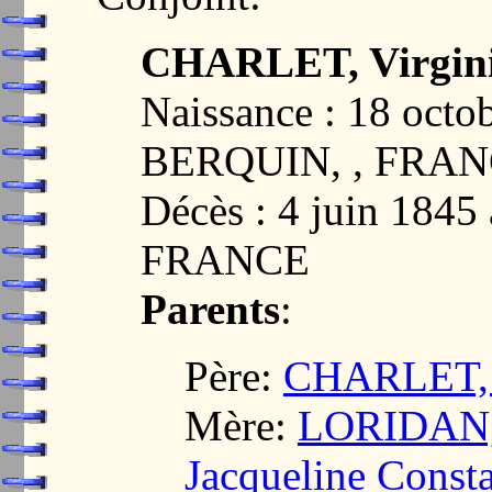
CHARLET, Virgini
Naissance : 18 oct
BERQUIN, , FRA
Décès : 4 juin 18
FRANCE
Parents
:
Père:
CHARLET, J
Mère:
LORIDAN,
Jacqueline Const